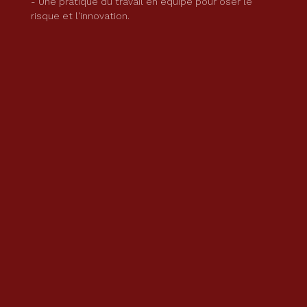
- Une pratique du travail en équipe pour oser le
risque et l'innovation.