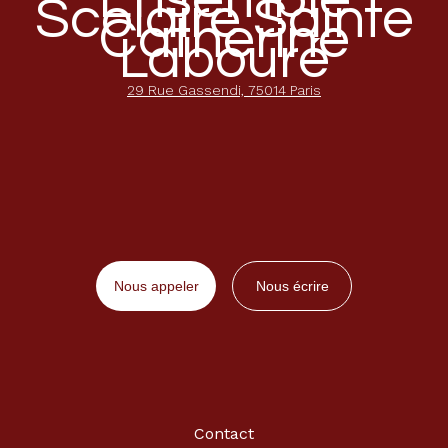
Scolaire Sainte
Catherine
Labouré
29 Rue Gassendi, 75014 Paris
Nous appeler
Nous écrire
Contact