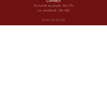
Contact
Du lundi au jeudi : 8h-17h
Le vendredi : 8h-16h
01 43 22 02 62
Secrétariat école
secretariat-ecole@saintecatherinelaboure.com
Secrétariat secondaire
secretariat-direction@saintecatherinelaboure.com
Mentions légales