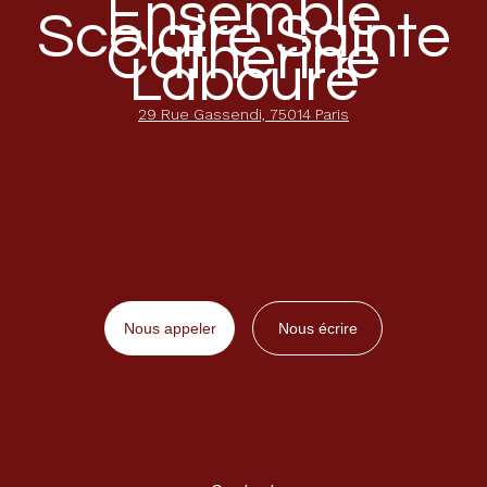
Ensemble
Scolaire Sainte
Catherine
Labouré
29 Rue Gassendi, 75014 Paris
Nous appeler
Nous écrire