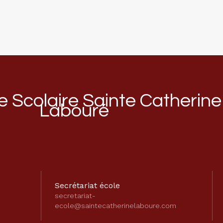
 Scolaire Sainte Catherine
Labouré
Secrétariat école
secretariat-
ecole@saintecatherinelaboure.com