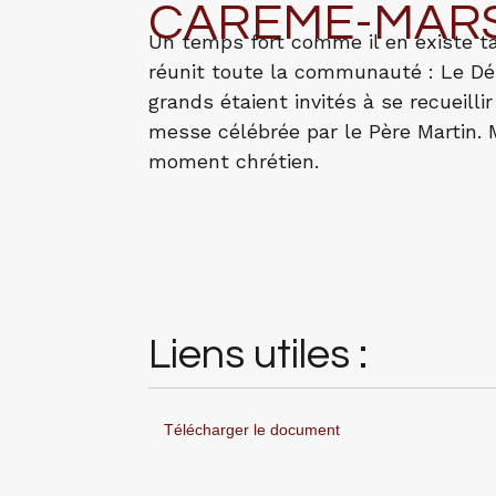
CAREME-MAR
Un temps fort comme il en existe t
réunit toute la communauté : Le Dé
grands étaient invités à se recueill
messe célébrée par le Père Martin. 
moment chrétien.
Liens utiles :
Télécharger le document