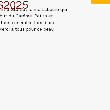
S2025
ant à Ste Catherine Labouré qui
but du Carême. Petits et
ir tous ensemble lors d'une
Merci à tous pour ce beau