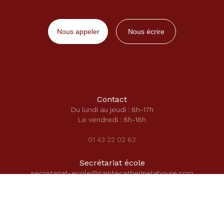
Nous appeler
Nous écrire
Contact
Du lundi au jeudi : 8h-17h
Le vendredi : 8h-16h
01 43 22 02 62
Secrétariat école
secretariat-ecole@saintecatherinelaboure.com
Secrétariat secondaire
secretariat-direction@saintecatherinelaboure.com