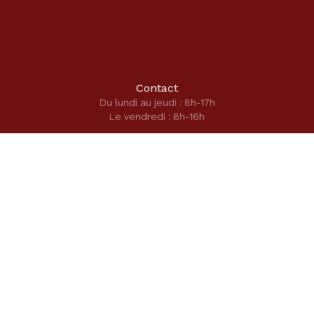
Contact
Du lundi au jeudi : 8h-17h
Le vendredi : 8h-16h
01 43 22 02 62
Secrétariat école
secretariat-ecole@saintecatherinelaboure.com
Secrétariat secondaire
secretariat-direction@saintecatherinelaboure.com