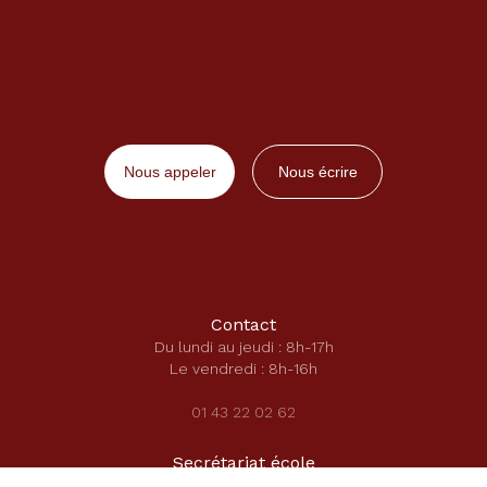
Nous appeler
Nous écrire
Contact
Du lundi au jeudi : 8h-17h
Le vendredi : 8h-16h
01 43 22 02 62
Secrétariat école
secretariat-ecole@saintecatherinelaboure.com