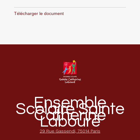
Télécharger le document
Ensemble
Scolaire Sainte
Catherine
Labouré
29 Rue Gassendi, 75014 Paris