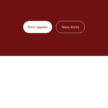
Nous appeler
Nous écrire
Contact
Du lundi au jeudi : 8h-17h
Le vendredi : 8h-16h
01 43 22 02 62
Secrétariat école
secretariat-ecole@saintecatherinelaboure.com