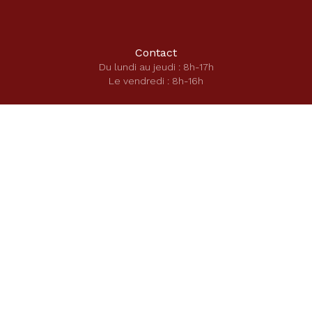
Contact
Du lundi au jeudi : 8h-17h
Le vendredi : 8h-16h
01 43 22 02 62
Secrétariat école
secretariat-ecole@saintecatherinelaboure.com
Secrétariat secondaire
secretariat-direction@saintecatherinelaboure.com