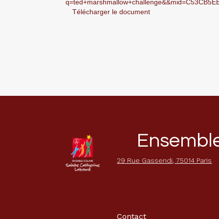
q=ted+marshmallow+challenge&&mid=C53C
Télécharger le document
Ensemble 
29 Rue Gassendi, 75014 Paris
Contact