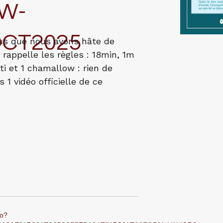
W-
CT2025
ous que nous avons hâte de
 rappelle les règles : 18min, 1m
ti et 1 chamallow : rien de
rs 1 vidéo officielle de ce
eo?