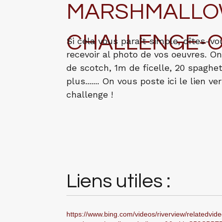
MARSHMALLO
CHALLENGE-O
Si cela vous paraît simple, dîtes-v
recevoir al photo de vos oeuvres. On
de scotch, 1m de ficelle, 20 spaghet
plus....... On vous poste ici le lien ve
challenge !
Liens utiles :
https://www.bing.com/videos/riverview/relatedvid