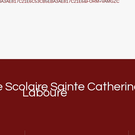
B5EBA3AE817C21E6C53CB5EBA3AE817C21E6&FORM=VAMGZC
Scolaire Sainte Catherin
Labouré