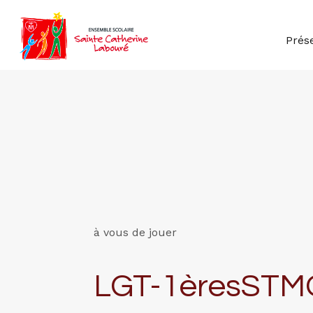
Prés
à vous de jouer
LGT-1èresSTM