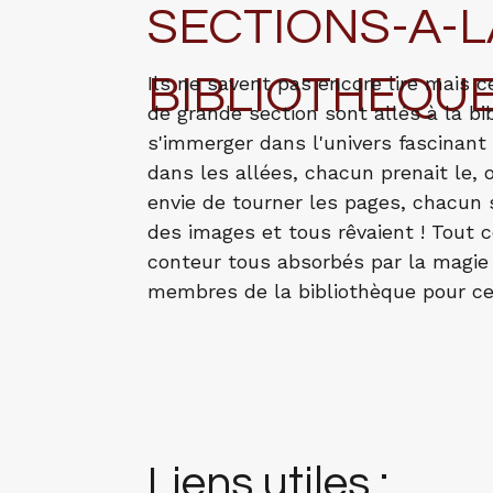
SECTIONS-A-L
BIBLIOTHEQU
Ils ne savent pas encore lire mais c
de grande section sont allés à la b
s'immerger dans l'univers fascinant
dans les allées, chacun prenait le, o
envie de tourner les pages, chacun s
des images et tous rêvaient ! Tout c
conteur tous absorbés par la magie d
membres de la bibliothèque pour cet
Liens utiles :