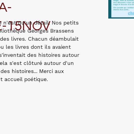
A-
E-15NOV
e n'est qu'un détail. Nos petits
ibliothèque Georges Brassens
 des livres. Chacun déambulait
u les livres dont ils avaient
'inventait des histoires autour
ela s'est clôturé autour d'un
es histoires... Merci aux
 accueil poétique.