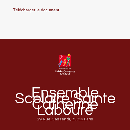
Télécharger le document
Ensemble
Scolaire Sainte
Catherine
Labouré
29 Rue Gassendi, 75014 Paris