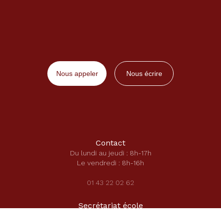
Nous appeler
Nous écrire
Contact
Du lundi au jeudi : 8h-17h
Le vendredi : 8h-16h
01 43 22 02 62
Secrétariat école
secretariat-ecole@saintecatherinelaboure.com