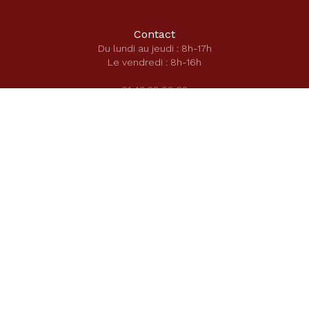
Contact
Du lundi au jeudi : 8h-17h
Le vendredi : 8h-16h
01 43 22 02 62
Secrétariat école
secretariat-ecole@saintecatherinelaboure.com
Secrétariat secondaire
secretariat-direction@saintecatherinelaboure.com
Mentions légales