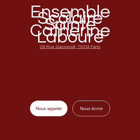
Ensemble
Scolaire
Sainte
Catherine
Labouré
29 Rue Gassendi, 75014 Paris
Nous appeler
Nous écrire