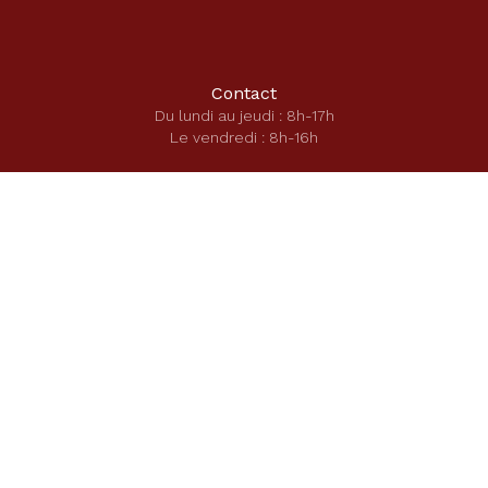
Contact
Du lundi au jeudi : 8h-17h
Le vendredi : 8h-16h
01 43 22 02 62
Secrétariat école
secretariat-ecole@saintecatherinelaboure.com
Secrétariat secondaire
secretariat-direction@saintecatherinelaboure.com