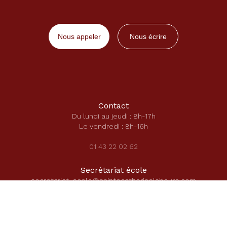
Nous appeler
Nous écrire
Contact
Du lundi au jeudi : 8h-17h
Le vendredi : 8h-16h
01 43 22 02 62
Secrétariat école
secretariat-ecole@saintecatherinelaboure.com
Secrétariat secondaire
secretariat-direction@saintecatherinelaboure.com