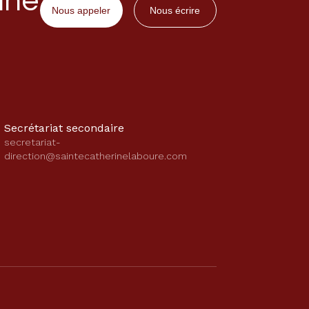
ine
Nous appeler
Nous écrire
Secrétariat secondaire
secretariat-
direction@saintecatherinelaboure.com