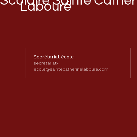
Scolaire Sainte Cather
Labouré
Secrétariat école
secretariat-
ecole@saintecatherinelaboure.com