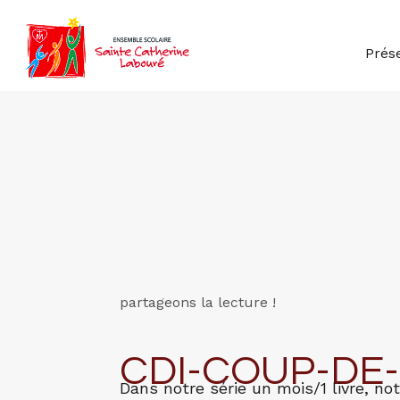
Prés
partageons la lecture !
CDI-COUP-DE
Dans notre série un mois/1 livre, n