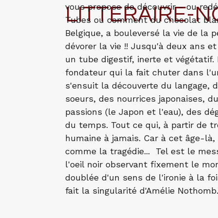
vous propose de découvrir - ou red
LITTERAIRE-N
Tubes ou comment du chocolat blan
Belgique, a bouleversé la vie de la p
dévorer la vie !! Jusqu'à deux ans 
un tube digestif, inerte et végétatif
fondateur qui la fait chuter dans l'
s'ensuit la découverte du langage, d
soeurs, des nourrices japonaises, du
passions (le Japon et l'eau), des dé
du temps. Tout ce qui, à partir de t
humaine à jamais. Car à cet âge-là, 
comme la tragédie... Tel est le me
l'oeil noir observant fixement le mo
doublée d'un sens de l'ironie à la 
fait la singularité d'Amélie Nothomb