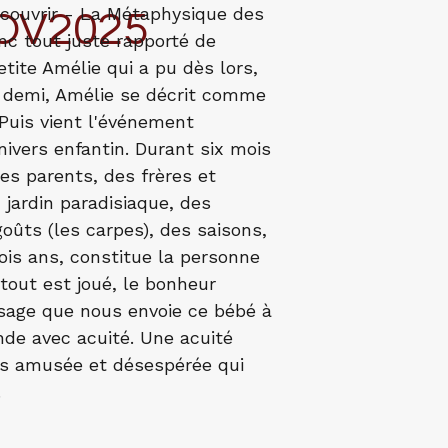
écouvrir - La Métaphysique des
OV2025
c tout juste rapporté de
etite Amélie qui a pu dès lors,
et demi, Amélie se décrit comme
. Puis vient l'événement
univers enfantin. Durant six mois
es parents, des frères et
 jardin paradisiaque, des
goûts (les carpes), des saisons,
rois ans, constitue la personne
tout est joué, le bonheur
ssage que nous envoie ce bébé à
nde avec acuité. Une acuité
fois amusée et désespérée qui
.