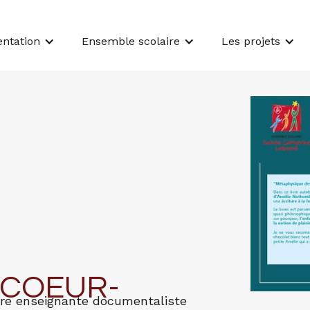
entation
Ensemble scolaire
Les projets
-COEUR-
otre enseignante documentaliste