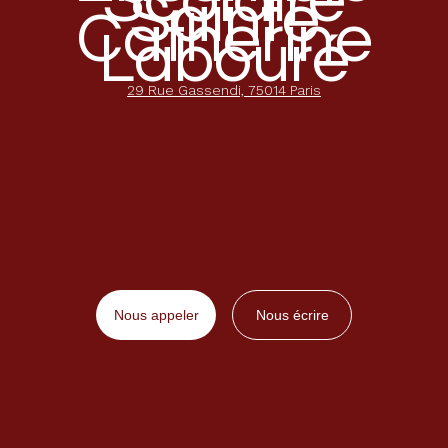
Sainte
Catherine
Labouré
29 Rue Gassendi, 75014 Paris
Nous appeler
Nous écrire