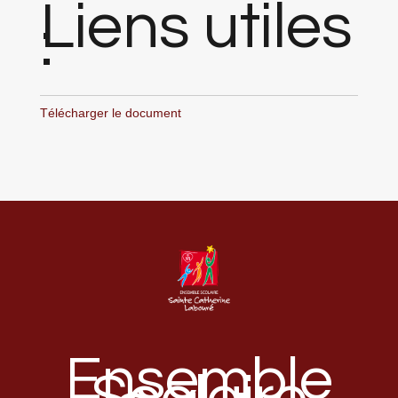
Liens utiles
:
Télécharger le document
Ensemble
Scolaire